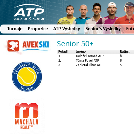
Turnaje
Propozice
ATP Výsledky
Senior's Výsledky
Fot
Senior 50+
Pořadí
Jméno
Rating
1.
Doležel Tomáš ATP
8
2.
Tůma Pavel ATP
8
3.
Zapletal Libor ATP
5