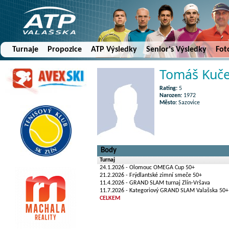
Turnaje
Propozice
ATP Výsledky
Senior's Výsledky
Fot
Tomáš Kuče
Rating:
5
Narozen:
1972
Město:
Sazovice
Body
Turnaj
24.1.2026 - Olomouc OMEGA Cup 50+
21.2.2026 - Frýdlantské zimní smeče 50+
11.4.2026 - GRAND SLAM turnaj Zlín-Vršava
11.7.2026 - Kategoriový GRAND SLAM Valašska 50+
CELKEM