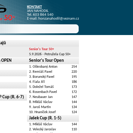
KONTAKT
JAN NAHODIL
Tel. 603 864 540
E-mail:
honzanahodil@seznam.cz
najů
Senior's Tour 50+
5.9.2026 - Petružela Cup 50+
a OPEN
Senior's Tour Open
1. Oškrobaný Anton
254
2. Remiáš Pavel
220
3. Borunský Pavel
195
4. Fiala Jiří
186
5. Doležel Tomáš
173
6. Rosenbach Pavel
172
Cup (R. 6-7)
7. Neubauer Jan
147
8. Mikláš Václav
144
9. Jaroš Martin
134
10. Hnaníček Josef
124
Jašek Cup (R. 1-5)
1. Mikláš Václav
144
2. Velecký Jaroslav
110