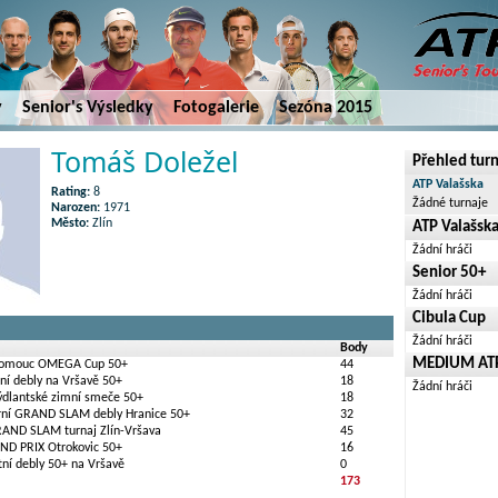
y
Senior's Výsledky
Fotogalerie
Sezóna 2015
Tomáš Doležel
Přehled tur
ATP Valašska
Rating:
8
Žádné turnaje
Narozen:
1971
Město:
Zlín
ATP Valašsk
Žádní hráči
Senior 50+
Žádní hráči
Cibula Cup
Žádní hráči
Body
MEDIUM ATP 
Olomouc OMEGA Cup 50+
44
ní debly na Vršavě 50+
18
Žádní hráči
rýdlantské zimní smeče 50+
18
arní GRAND SLAM debly Hranice 50+
32
RAND SLAM turnaj Zlín-Vršava
45
ND PRIX Otrokovic 50+
16
tní debly 50+ na Vršavě
0
173