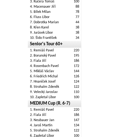
3. Kučera Tomáš
100
4. Macenauer Jiří
88
5. Bílek Milan
78
6. Fluss Libor
77
7. Dobrotka Marian
44
8. Křen Karel
38
9. Jurásek Libor
38
10. Šido František
34
Senior's Tour 60+
1. Remiáš Pavel
220
2. Borunský Pavel
195
3. Fiala Jiří
186
4. Rosenbach Pavel
172
5. Mikláš Václav
144
6. Friedrich Michal
126
7. Hnaníček Josef
124
8. Strohalm Zdeněk
122
9. Velecký Jaroslav
110
10. Zapletal Libor
100
MEDIUM Cup (R. 6-7)
1. Remiáš Pavel
220
2. Fiala Jiří
186
3. Neubauer Jan
147
4. Jaroš Martin
134
5. Strohalm Zdeněk
122
6. Zapletal Libor
100