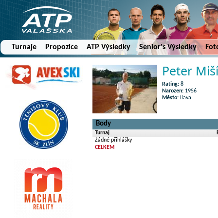
Turnaje
Propozice
ATP Výsledky
Senior's Výsledky
Fot
Peter Miš
Rating:
8
Narozen:
1956
Město:
Ilava
Body
Turnaj
Žádné přihlášky
CELKEM