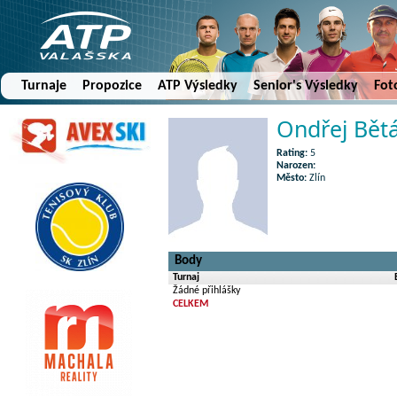
Turnaje
Propozice
ATP Výsledky
Senior's Výsledky
Fot
Ondřej Bět
Rating:
5
Narozen:
Město:
Zlín
Body
Turnaj
Žádné přihlášky
CELKEM