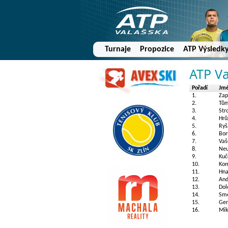
Turnaje
Propozice
ATP Výsledk
ATP V
Pořadí
Jm
1.
Zap
2.
Tům
3.
Str
4.
Hrů
5.
Ryš
6.
Bor
7.
Vaš
8.
Neu
9.
Kuč
10.
Kom
11.
Hna
12.
And
13.
Dol
14.
Sme
15.
Ger
16.
Mik