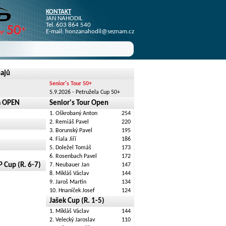
KONTAKT
JAN NAHODIL
Tel. 603 864 540
E-mail:
honzanahodil@seznam.cz
najů
Senior's Tour 50+
5.9.2026 - Petružela Cup 50+
a OPEN
Senior's Tour Open
1. Oškrobaný Anton
254
2. Remiáš Pavel
220
3. Borunský Pavel
195
4. Fiala Jiří
186
5. Doležel Tomáš
173
6. Rosenbach Pavel
172
Cup (R. 6-7)
7. Neubauer Jan
147
8. Mikláš Václav
144
9. Jaroš Martin
134
10. Hnaníček Josef
124
Jašek Cup (R. 1-5)
1. Mikláš Václav
144
2. Velecký Jaroslav
110