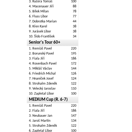
3. Kučera Tomáš
100
4. Macenauer Jiří
88
5. Bílek Milan
78
6. Fluss Libor
77
7. Dobrotka Marian
44
8. Křen Karel
38
9. Jurásek Libor
38
10. Šido František
34
Senior's Tour 60+
1. Remiáš Pavel
220
2. Borunský Pavel
195
3. Fiala Jiří
186
4. Rosenbach Pavel
172
5. Mikláš Václav
144
6. Friedrich Michal
126
7. Hnaníček Josef
124
8. Strohalm Zdeněk
122
9. Velecký Jaroslav
110
10. Zapletal Libor
100
MEDIUM Cup (R. 6-7)
1. Remiáš Pavel
220
2. Fiala Jiří
186
3. Neubauer Jan
147
4. Jaroš Martin
134
5. Strohalm Zdeněk
122
6. Zapletal Libor
100