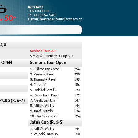
KONTAKT
JAN NAHODIL
Tel. 603 864 540
E-mail:
honzanahodil@seznam.cz
najů
Senior's Tour 50+
5.9.2026 - Petružela Cup 50+
a OPEN
Senior's Tour Open
1. Oškrobaný Anton
254
2. Remiáš Pavel
220
3. Borunský Pavel
195
4. Fiala Jiří
186
5. Doležel Tomáš
173
6. Rosenbach Pavel
172
Cup (R. 6-7)
7. Neubauer Jan
147
8. Mikláš Václav
144
9. Jaroš Martin
134
10. Hnaníček Josef
124
Jašek Cup (R. 1-5)
1. Mikláš Václav
144
2. Velecký Jaroslav
110