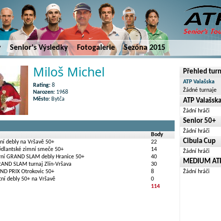
y
Senior's Výsledky
Fotogalerie
Sezóna 2015
Miloš Michel
Přehled tur
ATP Valašska
Rating:
8
Žádné turnaje
Narozen:
1968
Město:
Bytča
ATP Valašsk
Žádní hráči
Senior 50+
Žádní hráči
Body
Cibula Cup
ní debly na Vršavě 50+
22
rýdlantské zimní smeče 50+
14
Žádní hráči
arní GRAND SLAM debly Hranice 50+
40
MEDIUM ATP 
RAND SLAM turnaj Zlín-Vršava
30
ND PRIX Otrokovic 50+
8
Žádní hráči
tní debly 50+ na Vršavě
0
114